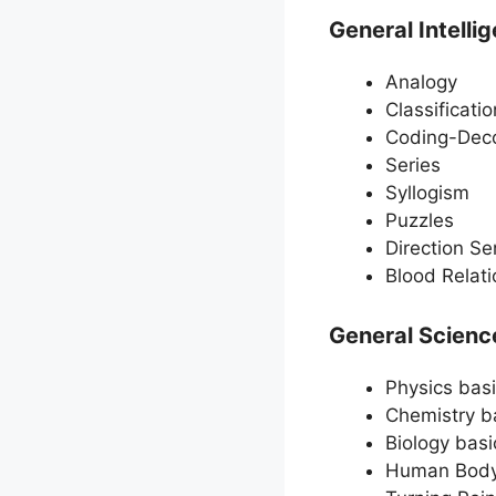
General Intelli
Analogy
Classificatio
Coding-Dec
Series
Syllogism
Puzzles
Direction S
Blood Relati
General Scienc
Physics bas
Chemistry b
Biology basi
Human Bod