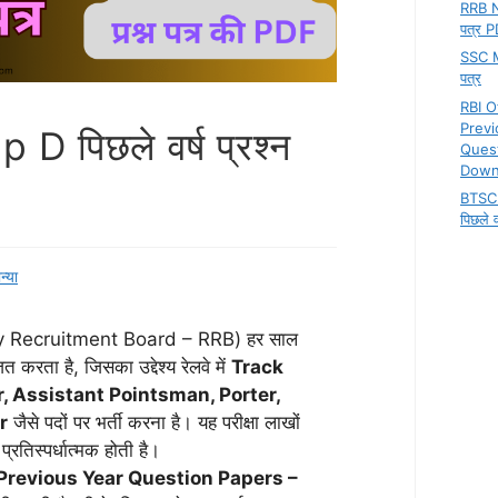
RRB NT
पत्र 
SSC MT
पत्र
RBI O
Previ
D पिछले वर्ष प्रश्न
Ques
Down
BTSC 
पिछले वर
न्या
ailway Recruitment Board – RRB) हर साल
त करता है, जिसका उद्देश्य रेलवे में
Track
r, Assistant Pointsman, Porter,
r
जैसे पदों पर भर्ती करना है। यह परीक्षा लाखों
प्रतिस्पर्धात्मक होती है।
 पत्र (Previous Year Question Papers –