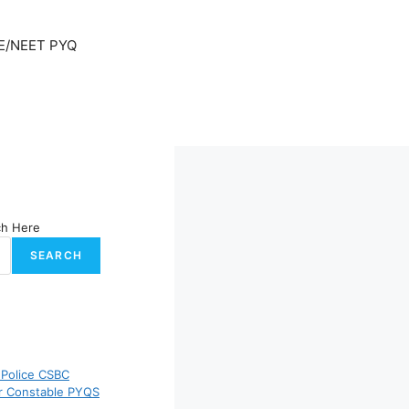
E/NEET PYQ
ch Here
SEARCH
 Police CSBC
er Constable PYQS