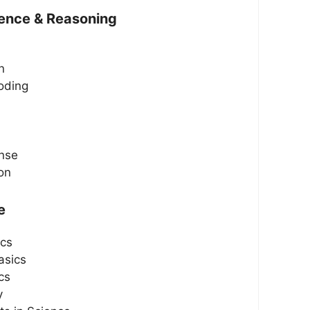
gence & Reasoning
n
oding
ense
on
e
ics
asics
cs
y