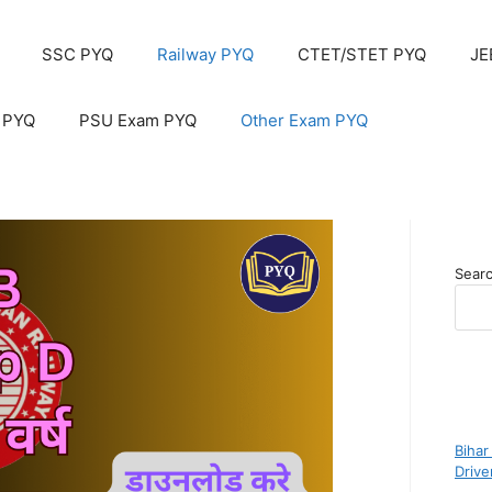
SSC PYQ
Railway PYQ
CTET/STET PYQ
JE
 PYQ
PSU Exam PYQ
Other Exam PYQ
Sear
Bihar
Driv