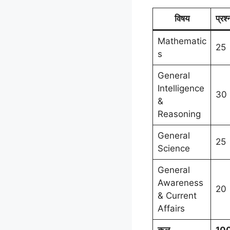
विषय
प्रश्
Mathematic
25
s
General
Intelligence
30
&
Reasoning
General
25
Science
General
Awareness
20
& Current
Affairs