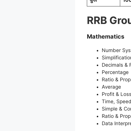
कुल
100 
RRB Grou
Mathematics
Number Sys
Simplificatio
Decimals & 
Percentage
Ratio & Prop
Average
Profit & Los
Time, Speed
Simple & Co
Ratio & Prop
Data Interpr