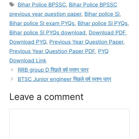
Tags
Bihar Police BPSSC
,
Bihar Police BPSSC
previous year question paper
,
Bihar police SI
,
Bihar police SI exam PYQs
,
Bihar police SI PYQs
,
Bihar police SI PYQs download
,
Download PDF
,
Download PYQ
,
Previous Year Question Paper
,
Previous Year Question Paper PDF
,
PYQ
Download Link
RRB group D पिछले वर्ष प्रश्न पत्र
BTSC Junior engineer पिछले वर्ष प्रश्न पत्र
Leave a comment
Comment