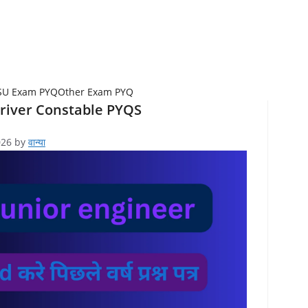
SU Exam PYQ
Other Exam PYQ
Driver Constable PYQS
026
by
वान्या