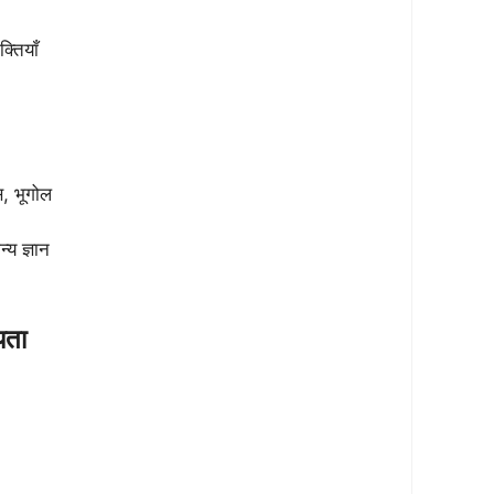
्तियाँ
, भूगोल
न्य ज्ञान
यता