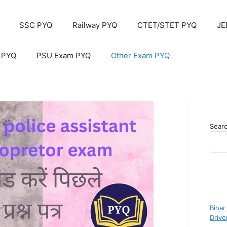
SSC PYQ
Railway PYQ
CTET/STET PYQ
JE
 PYQ
PSU Exam PYQ
Other Exam PYQ
Sear
Bihar
Driv