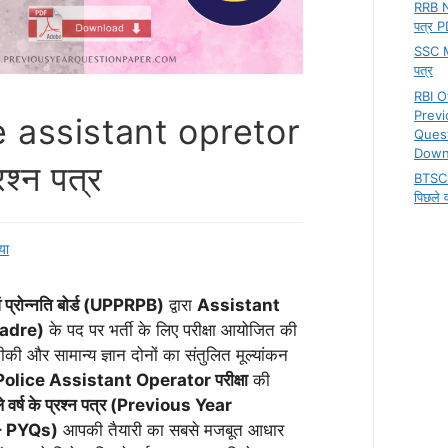
RRB NT
पत्र 
SSC MT
पत्र
RBI O
Previ
 assistant opretor
Ques
Down
रश्न पत्र
BTSC 
पिछले वर
्या
एवं प्रोन्नति बोर्ड (UPPRPB)
द्वारा
Assistant
adre)
के पद पर भर्ती के लिए परीक्षा आयोजित की
की और सामान्य ज्ञान दोनों का संतुलित मूल्यांकन
olice Assistant Operator परीक्षा
की
े वर्ष के प्रश्न पत्र (Previous Year
– PYQs)
आपकी तैयारी का सबसे मजबूत आधार