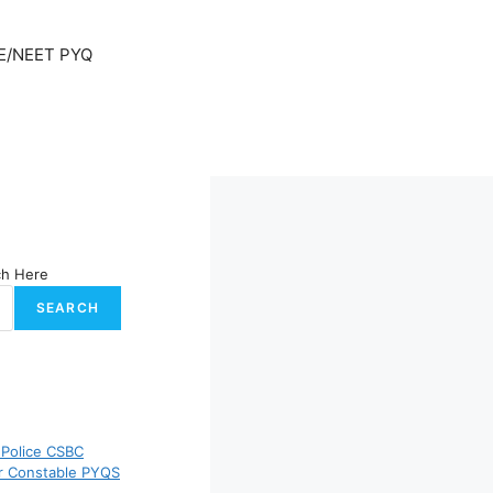
E/NEET PYQ
ch Here
SEARCH
 Police CSBC
er Constable PYQS