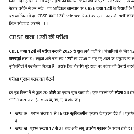
जितने दिन है इन दिनों में बेहतर होगा का विद्यार्थी पिछले वर्षो के प्रश्न पत्र डाउनलोड
बेहतर तरीके से कर सके। यह आर्टिकल खासतौर पर
CBSE कक्षा 12वी
के विद्यार्थी 
इस आर्टिकल में हम
CBSE कक्षा 12वी science
पिछले वर्ष प्रश्न पत्र की
pdf डाउ
लिंक प्रोवाइड कराएंगे।।।
CBSE कक्षा 12वी की परीक्षा
CBSE कक्षा 12वी की परीक्षा
फरवरी 2025
से शुरू होने वाली है। विद्यार्थियों के लिए
12
महत्वपूर्व
होती है। क्युकी आगे चल कर
12वीं
की परीक्षा में आए गए अंकों के अनुसार ही
यूनिवर्सिटी
में ऐडमिशन मिलता है। इसके लिए विद्यार्थि पूरे साल भर परीक्षा की तैयारी कर
परीक्षा प्रश्न पत्र का पैटर्न
हर एक विषय में से कुल
70 अंको
का प्रश्न पूछा जाता है। कुल प्रश्नों की
संख्या 33
होत
भागो
में बाटा जाता है- खण्ड
क, ख, ग, घ
और
ङ
।
खण्ड क
– प्रश्न संख्या
1 से 16
तक
बहुविकल्पीय प्रकार
के प्रश्न होते हैं। प्रत्
है।
खण्ड ख
– प्रश्न संख्या
17 से 21
तक अति
लघु-उत्तरीय प्रकार
के प्रश्न होते हैं।